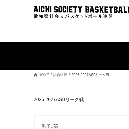
コ
ナ
ン
ビ
テ
ゲ
ン
ー
ツ
シ
へ
ョ
ス
ン
キ
に
ッ
移
プ
動
HOME
試合結果
2026-2027ASBリーグ戦
2026-2027ASBリーグ戦
男子1部