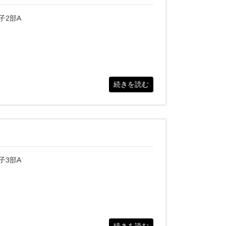
子2部A
続きを読む
子3部A