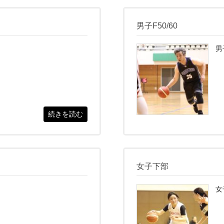
男子F50/60
男
続きを読む
女子下部
女