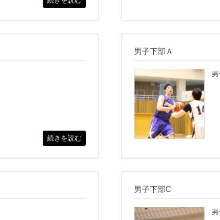
続きを読む
男子下部Ａ
男
続きを読む
男子下部C
男