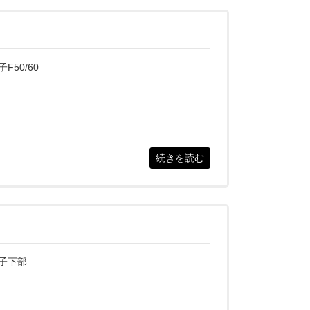
子F50/60
続きを読む
子下部