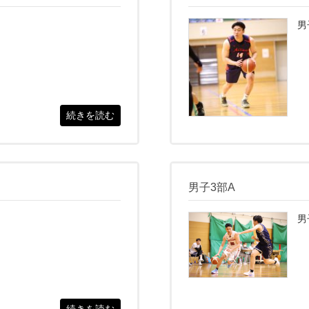
男
続きを読む
男子3部A
男