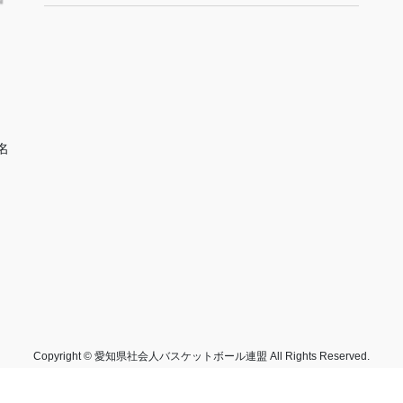
名
Copyright © 愛知県社会人バスケットボール連盟 All Rights Reserved.
Powered by
WordPress
with
Lightning Theme
&
VK All in One Expansion Unit