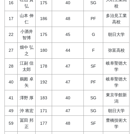
16
175
40
SG
弘
校
山本 伸
多治見工業
17
186
48
PF
仁
高校
小酒井
22
175
45
G
朝日大学
智博
畑中 弘
27
180
44
F
弥富高校
之
江副 信
岐阜聖徳大
28
178
47
SF
太郎
学
鵜殿 卓
岐阜聖徳大
40
192
47
PF
矢
学
東京学館新
41
澤野 厚
183
40
SG
潟
49
沖 将宏
171
47
SG
朝日大学
冨田 邦
豊橋技術大
59
177
48
SF
正
学