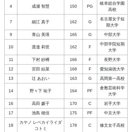
岐阜総合学園
4
成瀬 智慧
150
PG
高校
名古屋女子短
7
細江 真子
162
G
期大学
9
青山 美瑛
165
G
中部大学
中部学院短期
10
渡邉 莉世
162
F
大学
11
下村 紗稀
166
F
長野大学
12
宮田 結菜
168
F
愛知淑徳大学
13
辻 あおい
163
G
高岡第一高校
倉敷芸術科学
14
野々下 祐子
164
PF
大学
16
高田 媛子
170
C
岩手大学
17
池島 穂佳
175
PF
中京大学
カヤノ レベカイライダ
18
178
C
修文女子高校
コトミ