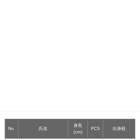
スタッフ
役職
名前
ライセンス
ヘッドコーチ
鈴木 信道
JBA公認C級コーチ
アシスタントコーチ
野々下 祐子
JBA公認C級コーチ
マネージャー
今川 亜希
プレーヤー
身長
No.
氏名
PCS
出身校
(cm)