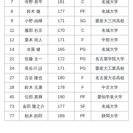
7
寺野 恭平
181
C
名城大学
8
鈴木 徹
177
PF
名城大学
9
小野 由暉
171
SG
愛産大三河高校
11
服部 右京
170
C
名城大学
12
栗本 崇人
171
F
中部大学
14
水落 健
165
PG
名城大学
21
佐藤 太一
172
PG
名古屋学院大学
24
長谷川 諒
171
PG
愛産大工業高校
27
古谷 隆也
180
F
名古屋大谷高校
28
鈴木 元康
178
F
中京大学
45
位田 真輝
190
PF
愛知学泉大学
73
金田 隆之介
177
SF
名城大学
77
柏木 鉄郎
189
PF
静岡大学