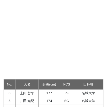
スタッフ
役職
名前
ライセンス
ヘッドコーチ
井田 光紀
JBA公認E級コーチ
プレーヤー
No.
氏名
身長(cm)
PCS
出身校
0
土田 哲平
177
PF
名城大学
3
井田 光紀
174
SG
名城大学