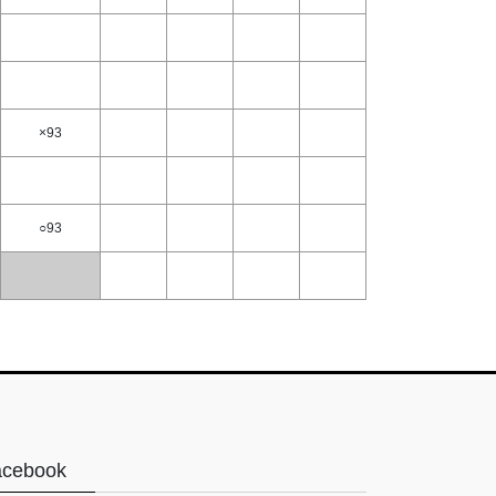
×93
○93
acebook