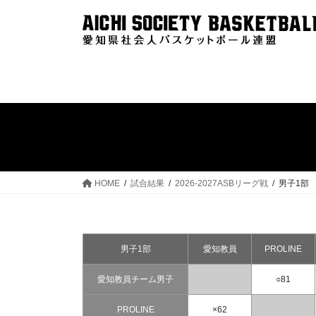
コ
ナ
ン
ビ
テ
ゲ
ン
ー
ツ
シ
へ
ョ
ス
ン
キ
に
ッ
移
プ
動
HOME
試合結果
2026-2027ASBリーグ戦
男子1部
男子1部
愛知教員
PROLINE
愛知教員チーム男子
○81
PROLINE
×62