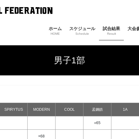
ホーム
スケジュール
試合結果
大会
HOME
Schedule
Result
男子1部
SPIRYTUS
MODERN
COOL
孟鋼鉄
1A
○65
×68