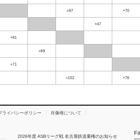
○97
×70
×47
×81
○69
○71
○102
×76
プライバシーポリシー
肖像権について
F
2026年度 ASBリーグ戦 名古屋鉄道棄権のお知らせ