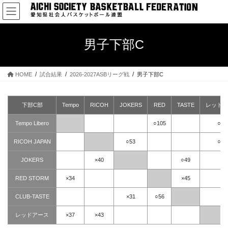
コ
ナ
ン
ビ
テ
ゲ
ン
ー
男子下部C
ツ
シ
へ
ョ
ス
ン
HOME
試合結果
2026-2027ASBリーグ戦
男子下部C
キ
に
ッ
移
プ
動
下部C部
Tempo
RICOH
JOKERS
RED
TASTE
レッドア
Tempo Libero
○105
○64
RICOH JAPAN
○53
○70
JOKERS
×40
○49
RED STORM
×34
×45
CLUB-TASTE
×31
○56
レッドアース
×37
×43