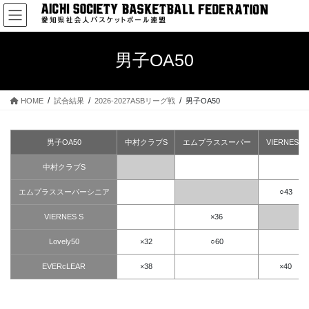
コ
ナ
ン
ビ
テ
ゲ
ン
ー
男子OA50
ツ
シ
へ
ョ
ス
ン
HOME
試合結果
2026-2027ASBリーグ戦
男子OA50
キ
に
ッ
移
プ
動
男子OA50
中村クラブS
エムプラススーパー
VIERNES S
中村クラブS
エムプラススーパーシニア
○43
VIERNES S
×36
Lovely50
×32
○60
EVERcLEAR
×38
×40