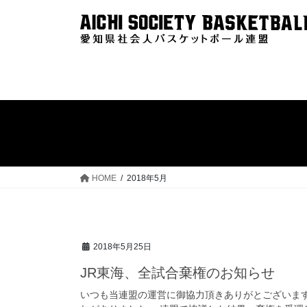
コ
ナ
ン
ビ
テ
ゲ
ン
ー
ツ
シ
へ
ョ
ス
ン
キ
に
ッ
移
プ
動
HOME
2018年5月
2018年5月25日
JR東海、全試合棄権のお知らせ
いつも当連盟の運営に御協力頂きありがとございます