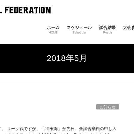
ホーム
スケジュール
試合結果
大会
HOME
Schedule
Result
2018年5月
お知らせ
。 リーグ戦ですが、「JR東海」が先日、全試合棄権の申し入