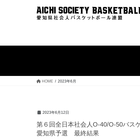
コ
ナ
ン
ビ
テ
ゲ
ン
ー
ツ
シ
へ
ョ
ス
ン
キ
に
ッ
移
プ
動
HOME
2023年6月
2023年6月12日
第６回全日本社会人O-40/O-50
愛知県予選 最終結果