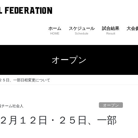
ホーム
スケジュール
試合結果
大会
HOME
Schedule
Result
オープン
日・２５日、一部日程変更について
オープン
報チーム社会人
戦の２月１２日・２５日、一部