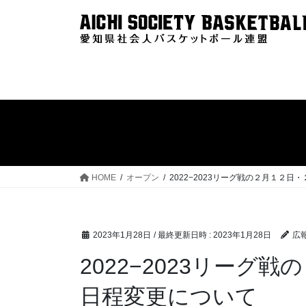
コ
ナ
ン
ビ
テ
ゲ
ン
ー
ツ
シ
へ
ョ
ス
ン
キ
に
ッ
移
プ
動
HOME
オープン
2022−2023リーグ戦の２月１２
2023年1月28日
/ 最終更新日時 :
2023年1月28日
広
2022−2023リーグ
日程変更について