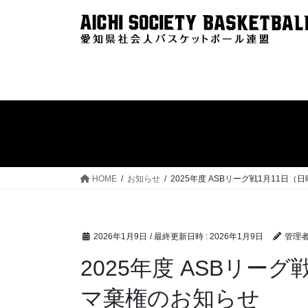
コ
ナ
ン
ビ
テ
ゲ
ン
ー
ツ
シ
へ
ョ
ス
ン
キ
に
ッ
移
プ
動
HOME
お知らせ
2025年度 ASBリーグ戦1月11日
2026年1月9日
/ 最終更新日時 :
2026年1月9日
管理
2025年度 ASBリー
マ棄権のお知らせ